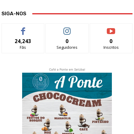
SIGA-NOS
24,243
0
0
Fãs
Seguidores
Inscritos
Café a Ponte em Setúbal