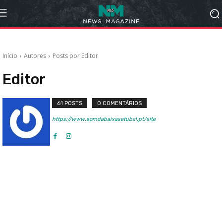
Início
Autores
Posts por Editor
Editor
61 POSTS
0 COMENTÁRIOS
https://www.somdabaixasetubal.pt/site