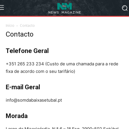
Início
Contacto
Contacto
Telefone Geral
+351 265 233 234 (Custo de uma chamada para a rede
fixa de acordo com o seu tarifário)
E-mail Geral
info@somdabaixasetubal.pt
Morada
Largo da Misericórdia, N.º 6 – 1º Esq. 2900-502 Setúbal