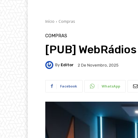
Início
Compras
COMPRAS
[PUB] WebRádios 
By
Editor
2 De Novembro, 2025
Facebook
WhatsApp