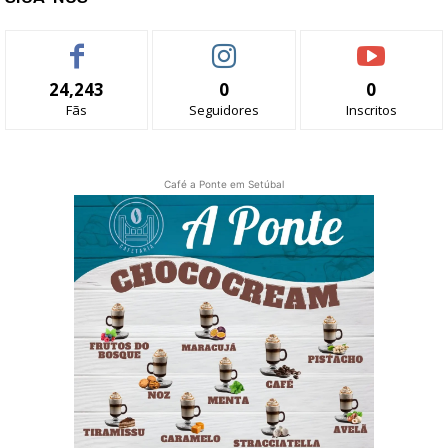
24,243
0
0
Fãs
Seguidores
Inscritos
Café a Ponte em Setúbal