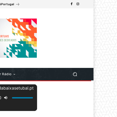
SPortugal
r Rádio