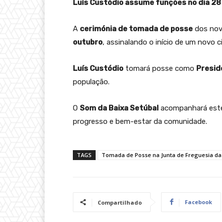
Luís Custódio assume funções no dia 28
A
cerimónia de tomada de posse
dos nov
outubro
, assinalando o início de um novo c
Luís Custódio
tomará posse como
Presid
população.
O
Som da Baixa Setúbal
acompanhará este
progresso e bem-estar da comunidade.
TAGS
Tomada de Posse na Junta de Freguesia da 
Facebook
Compartilhado