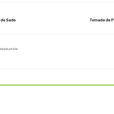
 do Sado
Tomada de Po
tubal.pt/site