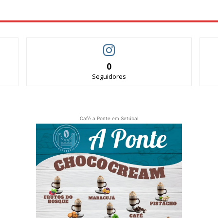
0
Seguidores
Café a Ponte em Setúbal