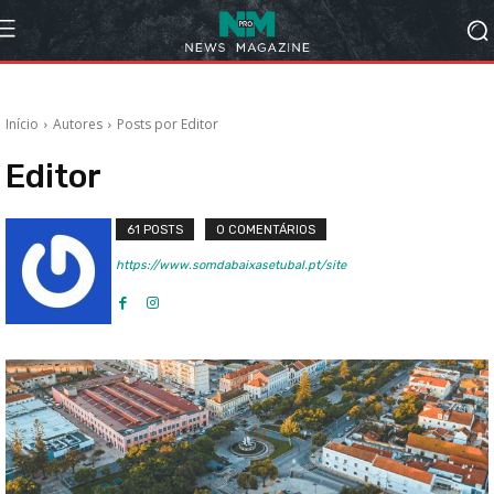
Início
Autores
Posts por Editor
Editor
61 POSTS
0 COMENTÁRIOS
https://www.somdabaixasetubal.pt/site